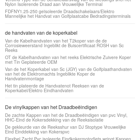
Nylon Isolerende Draad aan Vrouwelijke Terminal
FDFNY1.25-250 geïsoleerde Draadschakelaars/Elektro
Mannelijke het Handvat van Golfplaatcabe Bedradingsterminals
de handvaten van de koperkabel
Van de Kabelhandvaten van het T2koper van de de
Corrosieweerstand Ingeblikt de Buiscertificaat ROSH van Sc
Reeks
OT de Kabelhandvaten van het reeks Elektrische Zuivere Koper
met Tin Geplateerde OEM
Van de het Koperkabel van Sc (JGY) van de Golfplaathandvaten
van het de Elektromachts Ingeblikte Koper de
Handvatenmontage
Het tin plateerde de Handvatenot Reeksen van de
Koperkabel/Elektro Eindhandvaten
De vinylkappen van het Draadbeëindigen
De zachte Kappen van het de Draadbeëindigen van pvc Vinyl,
HHC-Eind de Kokersdekking van de Reeksisolatie
De gekleurde van de Reeksshur van DJ Stoptype Vrouwelijke
Eind Einddekking van Kokerspvc
Flexibel Zacht Pvc isoleerde Eindkokermotorfiets wringt Kappen