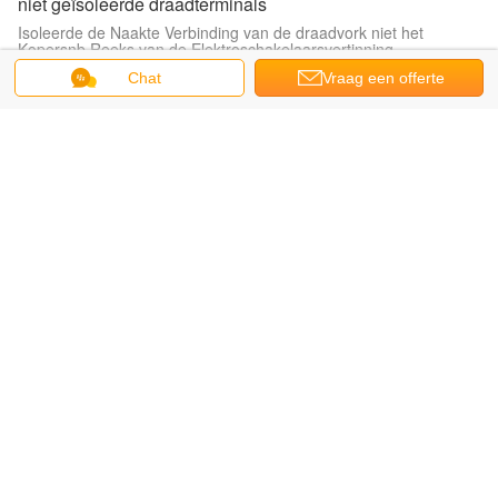
niet geïsoleerde draadterminals
Isoleerde de Naakte Verbinding van de draadvork niet het
Kopersnb Reeks van de Elektroschakelaarsvertinning
Chat
Vraag een offerte
De hitte krimpt Draadterminals
aan
De verbindingshitte krimpt van het de Draaduiteinde van
soldeerselschakelaars de schakelaar Rode IP 67
Eindassortimentsuitrusting
De elektrodraad isoleerde de Uitrustingsspade Geassorteerde
Reeks kli-9917432 van het Golfplaat Eindassortiment
de geïsoleerde Terminals van het Koordbeëindigen
De dubbele Plooiende Metalen kap Geïsoleerde terminal van de
de Terminals Oranje pre-isolatie van het Koordbeëindigen
Sluit snel Draadterminals aan
Elektrokabel Gezamenlijke Duurzame Snel verbindt de
Lasschakelaars ROHS van Draadterminals