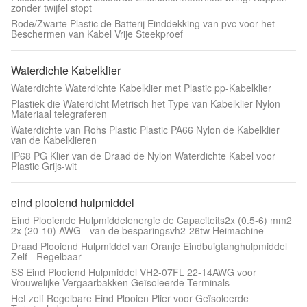
zonder twijfel stopt
Rode/Zwarte Plastic de Batterij Einddekking van pvc voor het
Beschermen van Kabel Vrije Steekproef
Waterdichte Kabelklier
Waterdichte Waterdichte Kabelklier met Plastic pp-Kabelklier
Plastiek die Waterdicht Metrisch het Type van Kabelklier Nylon
Materiaal telegraferen
Waterdichte van Rohs Plastic Plastic PA66 Nylon de Kabelklier
van de Kabelklieren
IP68 PG Klier van de Draad de Nylon Waterdichte Kabel voor
Plastic Grijs-wit
eind plooiend hulpmiddel
Eind Plooiende Hulpmiddelenergie de Capaciteits2x (0.5-6) mm2
2x (20-10) AWG - van de besparingsvh2-26tw Heimachine
Draad Plooiend Hulpmiddel van Oranje Eindbuigtanghulpmiddel
Zelf - Regelbaar
SS Eind Plooiend Hulpmiddel VH2-07FL 22-14AWG voor
Vrouwelijke Vergaarbakken Geïsoleerde Terminals
Het zelf Regelbare Eind Plooien Plier voor Geïsoleerde