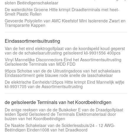
sloten Beëindigenschakelaar
De waterdichte Groene Hitte krimpt Draadterminals met heet-
Smelt Plastic Rollen
Gevoerde Polyolefin van AMC Kleefstof Mini Isolerende Zwart en
Transparante Kappen
Eindassortimentsuitrusting
Van de het eind elektrogolfplaat van de koordspeld koud geperst
van de de schakelaaruitrusting geïsoleerd kli-9931556 400pcs
Vinyl Mannelijke Disconnectors Eind het Assortimentsuitrusting
Geïsoleerde Terminals van MDD FDD
95pcs Schotse van de de Uitrustingsdoos van het schakelaars
Eindassortiment gele blauwe rode snelle de lasschakelaar
De elektrische Eenheids125pcs Hitte krimpt Eind Mannelijk wijfje
kli-9931705 van de Assortimentsuitrusting
de geïsoleerde Terminals van het Koordbeëindigen
De enige reeksen van de de Buiskoker E van de Draadgolfplaat
leiden Speld Geïsoleerd de Terminals Elektromateriaal door
buizen van het Koordbeëindigen
De Naakte Schakelaar van de Solderlessbuis/24 - 12 AWG-
Beëindigen Einden1008 van het Draadkoord