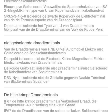
Elektroschakelaarscorrosie
Blauwe pvc Geïsoleerde Vrouwelijke de Spadeschakelaar van SV
2-4/Ingeblikt het type van U van Koperhandvaten kabelhandvat
Sv3.5-3-4-5-6 isoleerde de zwarte Kopervork de Elektroterminal
van de de Terminalsspade van de Draadgolfplaat
De douane isoleerde het Type van U van Draadterminals
Golfplaat van de de Draadterminal van de Vork de Koude Pers
niet geïsoleerde draadterminals
Van de Draadterminals van RNB Cirkel Automobiel Elektro niet
Geïsoleerde de Schakelaarshandvaten
De speld isoleerde niet de Flexibele Kleine Magnetische Elektro
Eindschakelaars van Draadterminals
De koude Golfplaat isoleerde niet Draadterminals/niet Geïsoleerd
de Kabelhandvat van Speldterminals
DBN-Nylon isoleerde niet de Gestalte gegeven Naakte Terminal
van Bladterminals Spaander
De hitte krimpt Draadterminals
IP67 de hitte krimpt Draadterminals Verbindend Draad, die
Temperatuur -40 in werking stelt ~125 Graad
IP67 de de Draadlassen van de soldeerselkoker, Soldeerselgreep