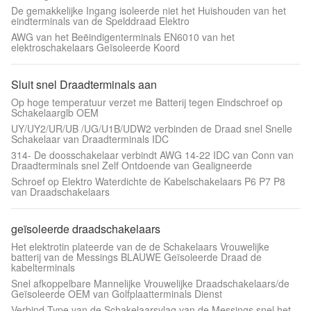
De gemakkelijke Ingang isoleerde niet het Huishouden van het
eindterminals van de Spelddraad Elektro
AWG van het Beëindigenterminals EN6010 van het
elektroschakelaars Geïsoleerde Koord
Sluit snel Draadterminals aan
Op hoge temperatuur verzet me Batterij tegen Eindschroef op
Schakelaarglb OEM
UY/UY2/UR/UB /UG/U1B/UDW2 verbinden de Draad snel Snelle
Schakelaar van Draadterminals IDC
314- De doosschakelaar verbindt AWG 14-22 IDC van Conn van
Draadterminals snel Zelf Ontdoende van Gealigneerde
Schroef op Elektro Waterdichte de Kabelschakelaars P6 P7 P8
van Draadschakelaars
geïsoleerde draadschakelaars
Het elektrotin plateerde van de de Schakelaars Vrouwelijke
batterij van de Messings BLAUWE Geïsoleerde Draad de
kabelterminals
Snel afkoppelbare Mannelijke Vrouwelijke Draadschakelaars/de
Geïsoleerde OEM van Golfplaatterminals Dienst
Verbind Type van de Schakelaarsvlag van de Messings snel het