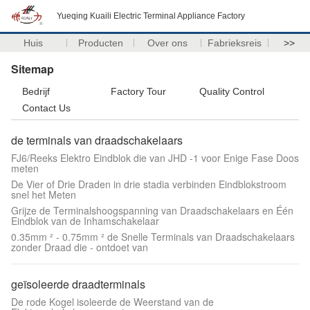
Yueqing Kuaili Electric Terminal Appliance Factory
Huis
Producten
Over ons
Fabrieksreis
>>
Sitemap
Bedrijf
Factory Tour
Quality Control
Contact Us
de terminals van draadschakelaars
FJ6/Reeks Elektro Eindblok die van JHD -1 voor Enige Fase Doos
meten
De Vier of Drie Draden in drie stadia verbinden Eindblokstroom
snel het Meten
Grijze de Terminalshoogspanning van Draadschakelaars en Één
Eindblok van de Inhamschakelaar
0.35mm ² - 0.75mm ² de Snelle Terminals van Draadschakelaars
zonder Draad die - ontdoet van
geïsoleerde draadterminals
De rode Kogel isoleerde de Weerstand van de