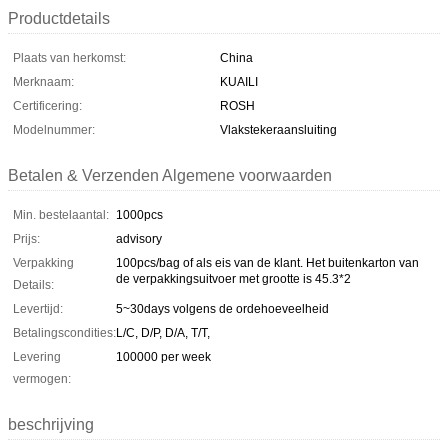
Productdetails
Plaats van herkomst:
China
Merknaam:
KUAILI
Certificering:
ROSH
Modelnummer:
Vlakstekeraansluiting
Betalen & Verzenden Algemene voorwaarden
Min. bestelaantal:
1000pcs
Prijs:
advisory
Verpakking
100pcs/bag of als eis van de klant. Het buitenkarton van
de verpakkingsuitvoer met grootte is 45.3*2
Details:
Levertijd:
5~30days volgens de ordehoeveelheid
Betalingscondities:
L/C, D/P, D/A, T/T,
Levering
100000 per week
vermogen:
beschrijving