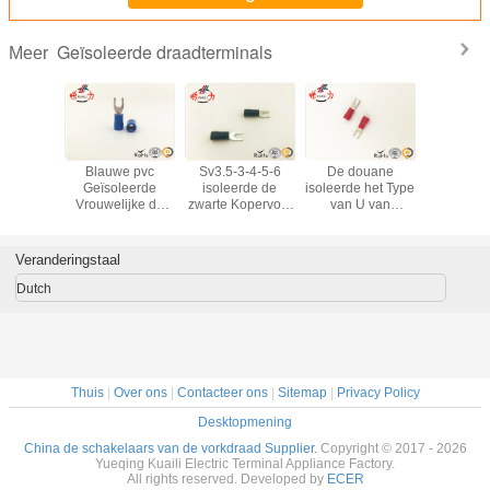
Geïsoleerde draadterminals
Meer
e Kogel
Blauwe pvc
Sv3.5-3-4-5-6
De douane
Het blauw
rde de
Geïsoleerde
isoleerde de
isoleerde het Type
isolee
d van de
Vrouwelijke de
zwarte Kopervork
van U van
Draadter
chakelaarscorrosie
Spadeschakelaar
de Elektroterminal
Draadterminals
met Tin pl
van SV 2-
van de de
Golfplaat van de
Geïsol
4/Ingeblikt het
Terminalsspade
de Draadterminal
Ringstermi
Veranderingstaal
type van U van
van de
van de Vork de
RVS 
Koperhandvaten
Draadgolfplaat
Koude Pers
Dutch
kabelhandvat
Thuis
|
Over ons
|
Contacteer ons
|
Sitemap
|
Privacy Policy
Desktopmening
China de schakelaars van de vorkdraad Supplier.
Copyright © 2017 - 2026
Yueqing Kuaili Electric Terminal Appliance Factory.
All rights reserved. Developed by
ECER