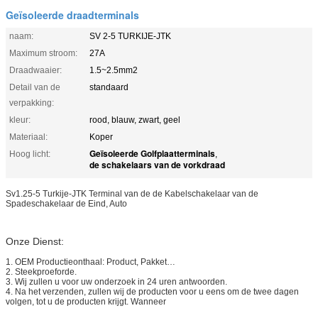
Geïsoleerde draadterminals
naam:
SV 2-5 TURKIJE-JTK
Maximum stroom:
27A
Draadwaaier:
1.5~2.5mm2
Detail van de
standaard
verpakking:
kleur:
rood, blauw, zwart, geel
Materiaal:
Koper
Geïsoleerde Golfplaatterminals
Hoog licht:
,
de schakelaars van de vorkdraad
Sv1.25-5 Turkije-JTK Terminal van de de Kabelschakelaar van de
Spadeschakelaar de Eind, Auto
Onze Dienst:
1. OEM Productieonthaal: Product, Pakket…
2. Steekproeforde.
3. Wij zullen u voor uw onderzoek in 24 uren antwoorden.
4. Na het verzenden, zullen wij de producten voor u eens om de twee dagen
volgen, tot u de producten krijgt. Wanneer