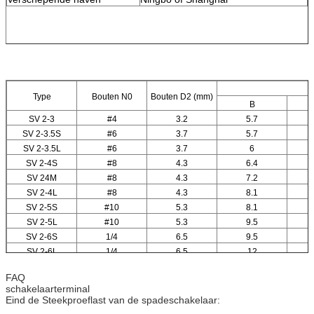
Type
Bouten N0
Bouten D2 (mm)
B
SV 2-3
#4
3.2
5.7
SV 2-3.5S
#6
3.7
5.7
SV 2-3.5L
#6
3.7
6
SV 2-4S
#8
4.3
6.4
SV 24M
#8
4.3
7.2
SV 2-4L
#8
4.3
8.1
SV 2-5S
#10
5.3
8.1
SV 2-5L
#10
5.3
9.5
SV 2-6S
1/4
6.5
9.5
SV 2-6L
1/4
6.5
12
SV 2-8
1/4
8.5
14.5
FAQ
schakelaarterminal
Eind de Steekproeflast van de spadeschakelaar: