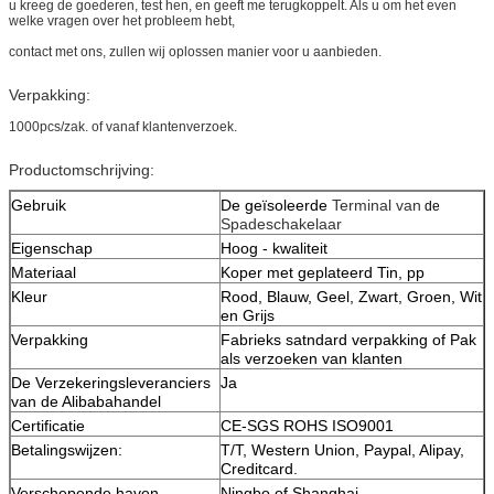
u kreeg de goederen, test hen, en geeft me terugkoppelt. Als u om het even
welke vragen over het probleem hebt,
contact met ons, zullen wij oplossen manier voor u aanbieden.
Verpakking:
1000pcs/zak. of vanaf klantenverzoek.
Productomschrijving:
Gebruik
De geïsoleerde
Terminal van
de
Spadeschakelaar
Eigenschap
Hoog - kwaliteit
Materiaal
Koper met geplateerd Tin, pp
Kleur
Rood, Blauw, Geel, Zwart, Groen, Wit
en Grijs
Verpakking
Fabrieks satndard verpakking of Pak
als verzoeken van klanten
De Verzekeringsleveranciers
Ja
van de Alibabahandel
Certificatie
CE-SGS ROHS ISO9001
Betalingswijzen:
T/T, Western Union, Paypal, Alipay,
Creditcard.
Verschepende haven
Ningbo of Shanghai