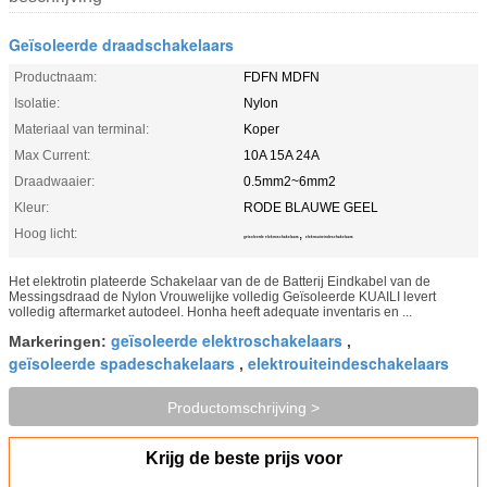
Geïsoleerde draadschakelaars
Productnaam:
FDFN MDFN
Isolatie:
Nylon
Materiaal van terminal:
Koper
Max Current:
10A 15A 24A
Draadwaaier:
0.5mm2~6mm2
Kleur:
RODE BLAUWE GEEL
Hoog licht:
,
geïsoleerde elektroschakelaars
elektrouiteindeschakelaars
Het elektrotin plateerde Schakelaar van de de Batterij Eindkabel van de
Messingsdraad de Nylon Vrouwelijke volledig Geïsoleerde KUAILI levert
volledig aftermarket autodeel. Honha heeft adequate inventaris en ...
geïsoleerde elektroschakelaars
Markeringen:
,
geïsoleerde spadeschakelaars
elektrouiteindeschakelaars
,
Productomschrijving >
Krijg de beste prijs voor