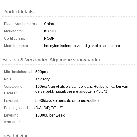
Productdetails
Plaats van herkomst:
China
Merknaam:
KUAILI
Certificering:
ROSH
Modelnummer:
het nylon isoleerde volledig snelle schakelaar
Betalen & Verzenden Algemene voorwaarden
Min. bestelaantal:
500pcs
Prijs:
advisory
Verpakking
100pcs/bag of als eis van de klant. Het buitenkarton van
de verpakkingsuitvoer met grootte is 45.3*2
Details:
Levertijd:
5~30days volgens de ordehoeveelheid
Betalingscondities:
D/A, D/P, T/T, L/C
Levering
100000 per week
vermogen:
beschrijving